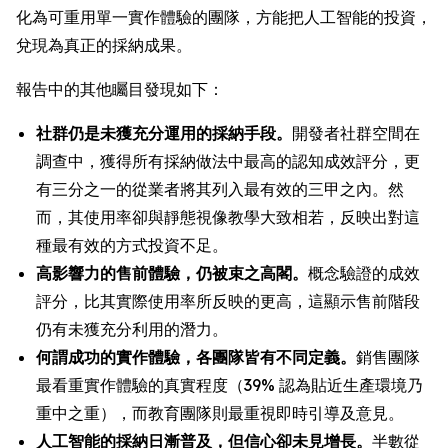
化為可重用單一實作體驗的團隊，方能把人工智能的投資，
兌現為真正的採納成果。
報告中的其他矚目發現如下：
社群仍是未獲充分運用的採納手段。
開發者社群空間在
調查中，獲得所有採納做法中最高的認知成效評分，更
有三分之一的從業者將其列入最有效的三甲之內。然
而，其使用率卻與靜態視像教學大致相若，反映出對這
種最有效的方式投資不足。
高影響力的售前體驗，仍被束之高閣。
概念驗證的成效
評分，比其實際使用率所反映的更高，這顯示售前階段
仍有未獲充分利用的潛力。
何謂成功的實作體驗，各團隊皆有不同定義。
銷售團隊
最看重實作體驗的真實程度（39% 認為貼近生產環境乃
重中之重），而教育團隊則最重視即時引導及意見。
人工智能的採納日漸普及，但信心卻未見增長。
半數從