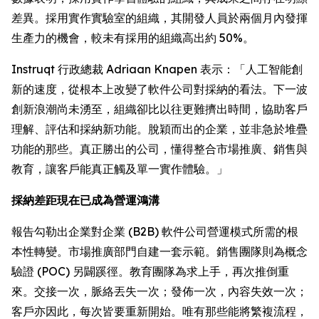
差異。採用實作實驗室的組織，其開發人員於兩個月內發揮
生產力的機會，較未有採用的組織高出約 50%。
Instruqt 行政總裁 Adriaan Knapen 表示：「人工智能創
新的速度，從根本上改變了軟件公司對採納的看法。下一波
創新浪潮尚未湧至，組織卻比以往更難擠出時間，協助客戶
理解、評估和採納新功能。脫穎而出的企業，並非急於堆疊
功能的那些。真正勝出的公司，懂得整合市場推廣、銷售與
教育，讓客戶能真正觸及單一實作體驗。」
採納差距現在已成為營運鴻溝
報告勾勒出企業對企業 (B2B) 軟件公司營運模式所需的根
本性轉變。市場推廣部門自建一套示範。銷售團隊則為概念
驗證 (POC) 另闢蹊徑。教育團隊為求上手，再次推倒重
來。交接一次，脈絡丟失一次；發佈一次，內容失效一次；
客戶亦因此，每次皆要重新開始。唯有那些能將繁複流程，