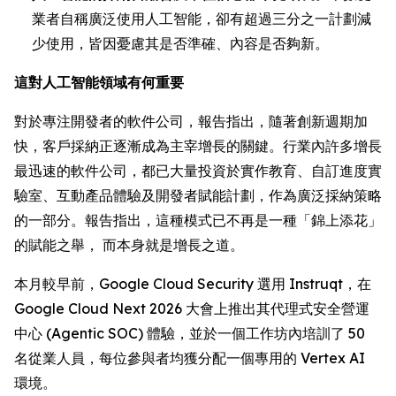
業者自稱廣泛使用人工智能，卻有超過三分之一計劃減
少使用，皆因憂慮其是否準確、內容是否夠新。
這對人工智能領域有何重要
對於專注開發者的軟件公司，報告指出，隨著創新週期加
快，客戶採納正逐漸成為主宰增長的關鍵。行業內許多增長
最迅速的軟件公司，都已大量投資於實作教育、自訂進度實
驗室、互動產品體驗及開發者賦能計劃，作為廣泛採納策略
的一部分。報告指出，這種模式已不再是一種「錦上添花」
的賦能之舉， 而本身就是增長之道。
本月較早前，Google Cloud Security 選用 Instruqt，在
Google Cloud Next 2026 大會上推出其代理式安全營運
中心 (Agentic SOC) 體驗，並於一個工作坊內培訓了 50
名從業人員，每位參與者均獲分配一個專用的 Vertex AI
環境。