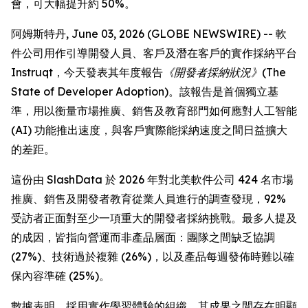
會，可大幅提升約 50%。
阿姆斯特丹, June 03, 2026 (GLOBE NEWSWIRE) -- 軟
件公司用作引導開發人員、客戶及潛在客戶的實作採納平台
Instruqt，今天發表其年度報告
《開發者採納狀況》(The
State of Developer Adoption)
。該報告是首個獨立基
準，用以衡量市場推廣、銷售及教育部門如何應對人工智能
(AI) 功能推出速度，與客戶實際能採納速度之間日益擴大
的差距。
這份由 SlashData 於 2026 年對北美軟件公司 424 名市場
推廣、銷售及開發者教育從業人員進行的調查發現，92%
受訪者正面對至少一項重大的開發者採納挑戰。最多人提及
的成因，皆指向營運而非產品層面：團隊之間缺乏協調
(27%)、技術過於複雜 (26%)，以及產品每週發佈時難以確
保內容準確 (25%)。
數據表明，採用實作學習體驗的組織，其成果之間存在明顯