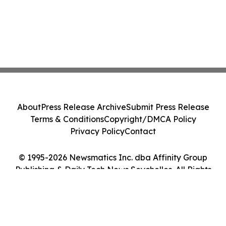
About
Press Release Archive
Submit Press Release
Terms & Conditions
Copyright/DMCA Policy
Privacy Policy
Contact
© 1995-2026 Newsmatics Inc. dba Affinity Group
Publishing & Daily Tech News Seychelles. All Rights
Reserved.
Cookie Settings / Your Privacy Choices