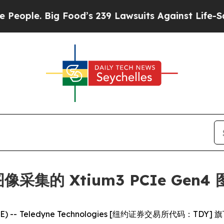
le. Big Food’s 239 Lawsuits Against Life-Saving P
像采集的 Xtium3 PCIe Gen
IRE) -- Teledyne Technologies [纽约证券交易所代码：T