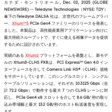
カナダ・モントリオール, Dec. 02, 2025 (GLOBE
NEWSWIRE) -- Teledyne Technologies（NYSE: TDY）
傘下のTeledyne DALSA 社は、次世代のフレームグラバ
ー、
Xtium™3
PCIe Gen4 ファミリーのリリースを発表し
ました。本製品は、高性能産業用アプリケーション向けに
最大持続スループットで、すぐに使える画像データを提供
するために設計されています。
実績のある
Xtium2
プラットフォームを基盤とし、新モデ
ルの Xtium3-CLHS PX8は、PCI Express™ Gen 4.0 イン
ターフェースを介して Camera Link HS®（CLHS）規格
をサポートしています。このシングルスロット、シングル
ケーブルソリューションは、それぞれ 10.3125 Gbps（合
計 72.2 Gbps）で動作する最大 7 つの CLHS レーンに対
応し、PCIe Gen4 x8 スロットを介して 8.6 GB/ 秒の取り
込み帯域幅と最大 13.2 GB/秒のホスト転送速度を実現し
ます。