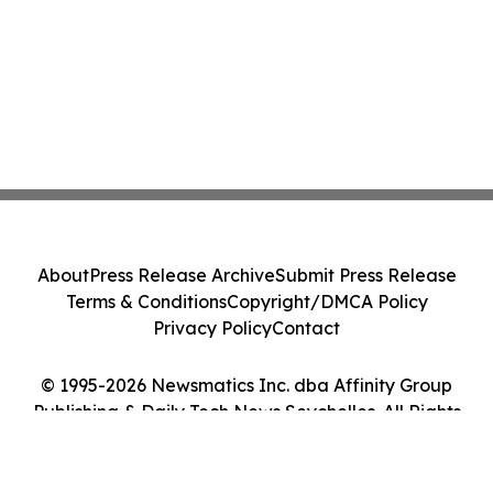
About
Press Release Archive
Submit Press Release
Terms & Conditions
Copyright/DMCA Policy
Privacy Policy
Contact
© 1995-2026 Newsmatics Inc. dba Affinity Group
Publishing & Daily Tech News Seychelles. All Rights
Reserved.
Cookie Settings / Your Privacy Choices