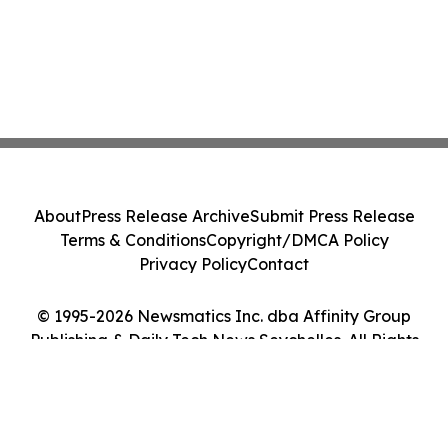
About
Press Release Archive
Submit Press Release
Terms & Conditions
Copyright/DMCA Policy
Privacy Policy
Contact
© 1995-2026 Newsmatics Inc. dba Affinity Group
Publishing & Daily Tech News Seychelles. All Rights
Reserved.
Cookie Settings / Your Privacy Choices