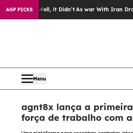
%. Well, it Didn’t
As war With Iran Drove oil P
AGP PICKS
Menu
agnt8x lança a primeir
força de trabalho com a