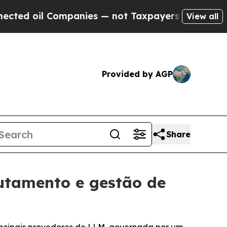
oil Companies — not Taxpayers — the Chance to C
View all
Provided by AGP
Share
utamento e gestão de