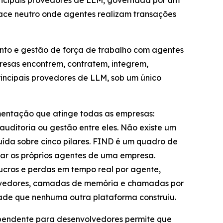
rincipais provedores de LLM, governada por um
place neutro onde agentes realizam transações
nto e gestão de força de trabalho com agentes
presas encontrem, contratem, integrem,
ncipais provedores de LLM, sob um único
gmentação que atinge todas as empresas:
uditoria ou gestão entre eles. Não existe um
ída sobre cinco pilares. FIND é um quadro de
ar os próprios agentes de uma empresa.
ucros e perdas em tempo real por agente,
provedores, camadas de memória e chamadas por
de que nenhuma outra plataforma construiu.
ependente para desenvolvedores permite que