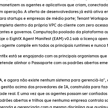
onetizem os agentes e aplicativos que criam, conectad
m operação. A oferta de desenvolvedores já está ativa e
ara startups e empresas de médio porte; Tenant Workspa
mpleta dentro da própria VPC do cliente com zero aces
rtantes e governos. Computação poolada da plataforma ag
oje o EightX Agent Manifest (EAM) v0.1 sob a licença ope
 agente compile em todos os principais runtimes e nunca 
gnt8x está se engajando com os principais organismos qu
retende alinhar o Passaporte com os padrões abertos eme
A, e agora não existe nenhum sistema para gerenciá-la",
estão acima dos provedores de IA, construída para fazer
ade real. E uma vez que os agentes possam ser confiados p
 padrões abertos e trilhos que nenhuma empresa controla 
unerada e gerenciada com a mesma disciplina que qualqu