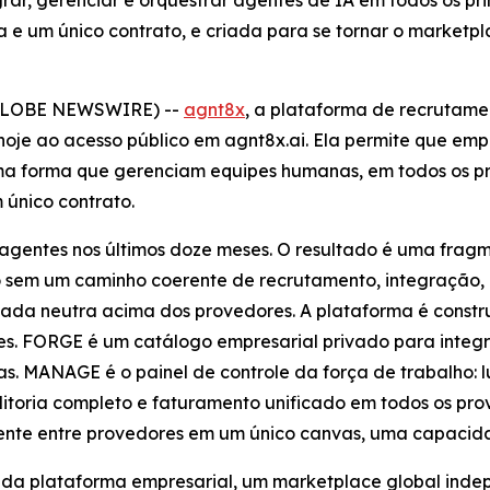
grar, gerenciar e orquestrar agentes de IA em todos os p
ia e um único contrato, e criada para se tornar o market
(GLOBE NEWSWIRE) --
agnt8x
, a plataforma de recrutame
 hoje ao acesso público em agnt8x.ai. Ela permite que em
a forma que gerenciam equipes humanas, em todos os pri
 único contrato.
m agentes nos últimos doze meses. O resultado é uma fra
 sem um caminho coerente de recrutamento, integração, a
da neutra acima dos provedores. A plataforma é constru
s. FORGE é um catálogo empresarial privado para integr
. MANAGE é o painel de controle da força de trabalho: l
ditoria completo e faturamento unificado em todos os 
nte entre provedores em um único canvas, uma capacida
 da plataforma empresarial, um marketplace global ind