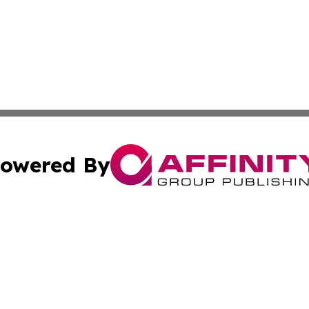
owered By
ubmit Press Release
Terms & Conditions
Copyright/DMCA
c. dba Affinity Group Publishing & Daily Tech News Seyche
Cookie Settings / Your Privacy Choices