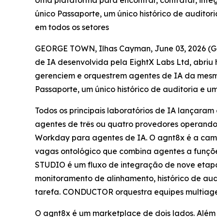
Uma plataforma para encontrar, contratar, inte
único Passaporte, um único histórico de auditor
em todos os setores
GEORGE TOWN, Ilhas Cayman, June 03, 2026 
de IA desenvolvida pela EightX Labs Ltd, abriu
gerenciem e orquestrem agentes de IA da mesm
Passaporte, um único histórico de auditoria e um
Todos os principais laboratórios de IA lançara
agentes de três ou quatro provedores operando
Workday para agentes de IA. O agnt8x é a cama
vagas ontológico que combina agentes a funçõe
STUDIO é um fluxo de integração de nove etapas
monitoramento de alinhamento, histórico de au
tarefa. CONDUCTOR orquestra equipes multiage
O agnt8x é um marketplace de dois lados. Além