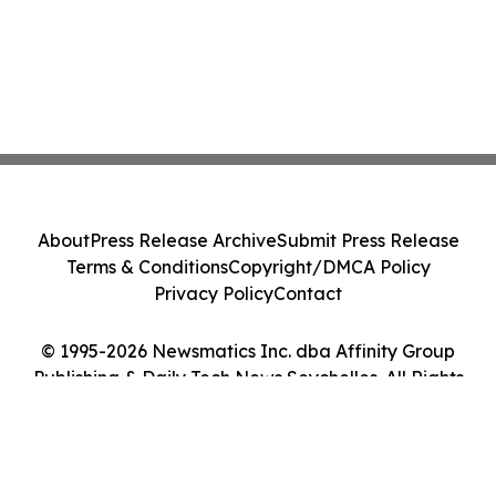
About
Press Release Archive
Submit Press Release
Terms & Conditions
Copyright/DMCA Policy
Privacy Policy
Contact
© 1995-2026 Newsmatics Inc. dba Affinity Group
Publishing & Daily Tech News Seychelles. All Rights
Reserved.
Cookie Settings / Your Privacy Choices