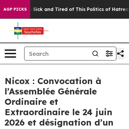
ple Are Sick and Tired of This Politics of Hatred”
The 
AGP PICKS
Nicox : Convocation à
l’Assemblée Générale
Ordinaire et
Extraordinaire le 24 juin
2026 et désignation d’un