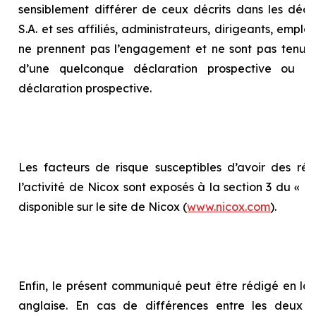
sensiblement différer de ceux décrits dans les décla
S.A. et ses affiliés, administrateurs, dirigeants, empl
ne prennent pas l’engagement et ne sont pas tenus 
d’une quelconque déclaration prospective ou d
déclaration prospective.
Les facteurs de risque susceptibles d’avoir des répe
l’activité de Nicox sont exposés à la section 3 du «
Ra
disponible sur le site de Nicox (
www.nicox.com
).
Enfin, le présent communiqué peut être rédigé en la
anglaise. En cas de différences entre les deux te