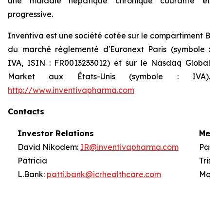
une maladie hépatique chronique courante et
progressive.
Inventiva est une société cotée sur le compartiment B
du marché réglementé d'Euronext Paris (symbole :
IVA, ISIN : FR0013233012) et sur le Nasdaq Global
Market aux États-Unis (symbole : IVA).
http://www.inventivapharma.com
Contacts
Investor Relations
Medi
David Nikodem:
IR@inventivapharma.com
Pasc
Patricia
T
L.Bank:
patti.bank@icrhealthcare.com
Mont