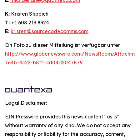
E
:
michaellane@quantexa.com
K:
Kristen Stippich
T:
+1 608 213 8324
E:
kristen@sourcecodecomms.com
Ein Foto zu dieser Mitteilung ist verfügbar unter
http://www.globenewswire.com/NewsRoom/Attachme
764b-4c22-b8ff-dd04d2047879
Legal Disclaimer:
EIN Presswire provides this news content "as is"
without warranty of any kind. We do not accept any
responsibility or liability for the accuracy, content,