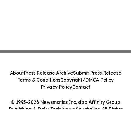
About
Press Release Archive
Submit Press Release
Terms & Conditions
Copyright/DMCA Policy
Privacy Policy
Contact
© 1995-2026 Newsmatics Inc. dba Affinity Group
Publishing & Daily Tech News Seychelles. All Rights
Reserved.
Cookie Settings / Your Privacy Choices