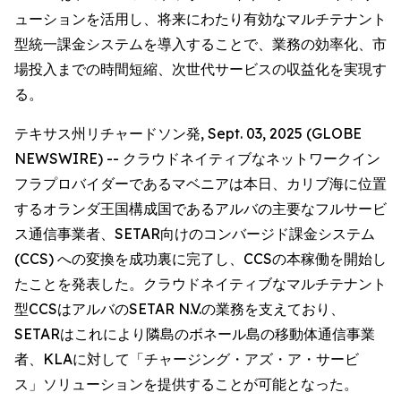
ューションを活用し、将来にわたり有効なマルチテナント
型統一課金システムを導入することで、業務の効率化、市
場投入までの時間短縮、次世代サービスの収益化を実現す
る。
テキサス州リチャードソン発, Sept. 03, 2025 (GLOBE
NEWSWIRE) -- クラウドネイティブなネットワークイン
フラプロバイダーであるマベニアは本日、カリブ海に位置
するオランダ王国構成国であるアルバの主要なフルサービ
ス通信事業者、SETAR向けのコンバージド課金システム
(CCS) への変換を成功裏に完了し、CCSの本稼働を開始し
たことを発表した。クラウドネイティブなマルチテナント
型CCSはアルバのSETAR N.V.の業務を支えており、
SETARはこれにより隣島のボネール島の移動体通信事業
者、KLAに対して「チャージング・アズ・ア・サービ
ス」ソリューションを提供することが可能となった。