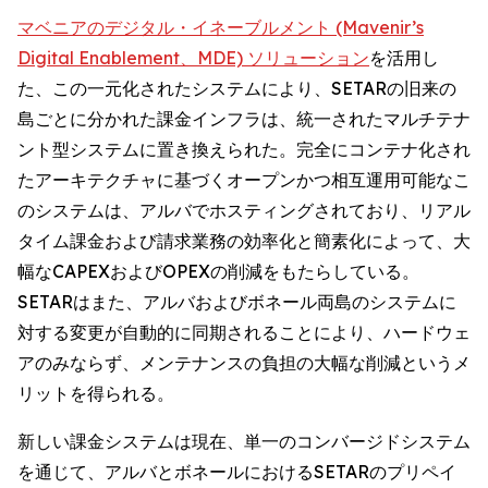
マベニアのデジタル・イネーブルメント (Mavenir’s
Digital Enablement、MDE) ソリューション
を活用し
た、この一元化されたシステムにより、SETARの旧来の
島ごとに分かれた課金インフラは、統一されたマルチテナ
ント型システムに置き換えられた。完全にコンテナ化され
たアーキテクチャに基づくオープンかつ相互運用可能なこ
のシステムは、アルバでホスティングされており、リアル
タイム課金および請求業務の効率化と簡素化によって、大
幅なCAPEXおよびOPEXの削減をもたらしている。
SETARはまた、アルバおよびボネール両島のシステムに
対する変更が自動的に同期されることにより、ハードウェ
アのみならず、メンテナンスの負担の大幅な削減というメ
リットを得られる。
新しい課金システムは現在、単一のコンバージドシステム
を通じて、アルバとボネールにおけるSETARのプリペイ