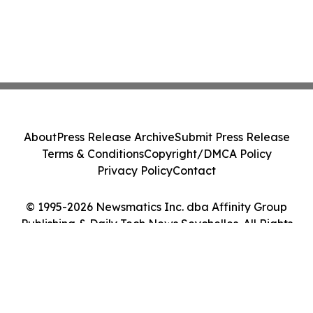
About
Press Release Archive
Submit Press Release
Terms & Conditions
Copyright/DMCA Policy
Privacy Policy
Contact
© 1995-2026 Newsmatics Inc. dba Affinity Group
Publishing & Daily Tech News Seychelles. All Rights
Reserved.
Cookie Settings / Your Privacy Choices