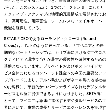
ービスを開始することができ、事業継続性の確保にもつな
がった。このシステムは、2つのデータセンターにわたり
アクティブ・アクティブの地理的冗長構成で展開されてお
り、高可用性、耐障害性、シームレスなフェイルオーバー
機能を確保している。
SETARのCEOであるローランド・クロース (Roland
Croes) は、以下のように述べている。「マベニアとの長
期的なパートナーシップは、カリブ海における次世代コネ
クティビティ環境で当社が最大の優位性を確保するための
基盤となっています。プリペイドおよびポストペイドサー
ビス全体にわたるコンバージド課金への今回の重要なアッ
プグレードにより、アルバ島およびボネール島の地域社会
のお客様に、革新的かつパーソナライズされたデジタルサ
ービスを即座に提供できるようになりました。SETARに
とって、マベニアは急速に進化するデジタルサービスの世
界において、事業の成長とサービスエクセレンスを実現す