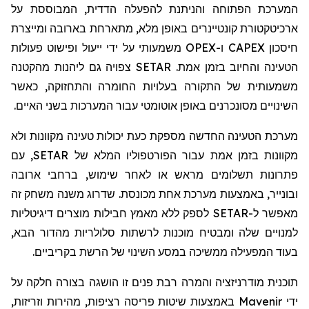
המערכת הפתוחה והניתנת להפעלה הדדית, המבוססת על
ארכיטקטורת קונטיינרים באופן מלא, מתארחת בארובה ומייצרת
חיסכון
CAPEX
ו-
OPEX
משמעותי על ידי ייעול ופישוט פעולות
הטעינה והחיוב בזמן אמת.
SETAR
צפויה גם ליהנות מהקטנה
משמעותית של התקורה בעלויות החומרה והתחזוקה, כאשר
השינויים מסונכרנים באופן אוטומטי עבור המערכות בשני האיים.
מערכת הטעינה החדשה מספקת כעת יכולות טעינה מקוונות ולא
מקוונות בזמן אמת עבור הפורטפוליו המלא של
SETAR
, עם
פתרונות תשלומים מראש או לאחר שימוש, ברחבי ארובה
ובונייר, באמצעות מערכת אחת מכונסת. שדרוג משנה משחק זה
מאפשר ל-
SETAR
לספק ללא מאמץ חבילות מוצרים דיגיטליות
למנויים שלה ומבטיח מוכנות לרשתות סלולריות מהדור הבא,
בעוד המפעילה ממשיכה במסע השינוי של הרשת בקריביים.
תוכנית מודרניזציה והמרה רבת פנים זו הושגה בצורה חלקה על
ידי
Mavenir
באמצעות שיטות פריסה רציפות, מהירות וזריזות,