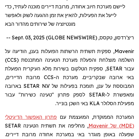
ליישם מערכת חיוב אחודה, מרובת דיירים מוכנה לעתיד, כדי
לייעל את הפעילות, להאיץ את זמן ההגעה לשוק ולאפשר
מונטיזציה של שירותים מהדור הבא
ריצ'רדסון, טקסס, Sept. 03, 2025 (GLOBE NEWSWIRE) --
Mavenir
, ספקית תשתית הרשתות הפועלות בענן, הודיעה על
השלמה מוצלחת והפעלת מערכת הטעינה המתכנסת (
CCS
)
עבור
SETAR
, ספקית הטלקום בשירות מלא העיקרית הפועלת
באי ארובה שבקריביים. מערכת ה-
CCS
מרובת הדיירים,
המבוססת על ענן, תומכת בפעילות של
SETAR N.V
בארובה
ומאפשרת ל-
SETAR
לספק פתרון "טעינה כשירות" עבור
מפעילת הסלולר
KLA
באי השכן בונייר.
המערכת הממוקדת, המועצמת עם
פתרון האפשור הדיגיטלי
(
MDE
) של
Mavenir
, מחליפה את תשתית הטעינה
SETAR
שפעלה באופן מוגדר באי במערכת אחודה מרובת דיירים.