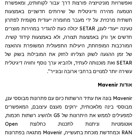
ואפשרויות מוניטיזציה פורצות דרך עבור לקוחותינו, ומאפשרת
הטמעה מהירה ודיגיטלית של שירותים חדשניים באמצעות
תשתית מרכזית. על ידי מעבר מחומרה ייעודית מקומית לפתרון
טעינה ייעודי לענן,
SETAR
יכולה כעת להגדיר במהירות מוצרים
חדשים אך ורק באמצעות תצורה, ולא באמצעות קידוד קשיח.
המורכבות המופחתת, היעילות התפעולית המשופרת וההאצה
של זמן ההגעה לשוק הצליחו לחזק את המובילות בשוק של
SETAR
ואת מוכנותה לעתיד, ולהביא ערך נוסף וחוויה דיגיטלית
עשירה יותר למנויים ברחבי ארובה ובונייר".
אודות
Mavenir
Mavenir
בונה את עתיד הרשתות כיום עם פתרונות מבוססי ענן,
מבוססי בינה מלאכותית, ירוקים מעצם עיצובם, המאפשרים
למפעילים לממש את היתרונות של 5
G
ולהשיג רשתות חכמות,
אוטומטיות וניתנות לתכנות. כחלוצת
Open
RAN
וכמחדשת מוכחת בתעשייה,
Mavenir
מתגאה בפתרונות