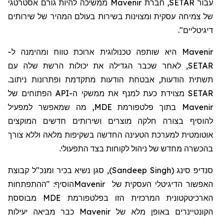
עבור SETAR,
חברת
Mavenir ממשיכה להיות גורם אסטרטגי
של צמיחה עסקית ומצוינות בשירות בעולם המהיר של שירותים
דיגיטליים".
Mavenir היא שותפה טכנולוגית ארוכת טווח ומהימנה ל-
SETAR, לאחר שכבר הגדילה את יכולות הרשת שלה עם
תשתית הודעות, אבטחת הודעות מתקדמת ופתרונות ניתוב.
SETAR מצוידת כעת למנף את ממשקי ה-API הפתוחים של
Mavenir בתוך פלטפורמת MDE, מה שמאפשר למפעיל
להוסיף בצורה חלקה מוצרים ושירותים חדשים המוקצים
אוטומטית למערכת הטעינה החדשה בשקיפות מלאה וללא צורך
בהכשרה מחדש של ניהול לקוחות בצד התפעולי.
סנדיפ סינג
(
Sandeep Singh
)
, סגן נשיא בכיר ומנכ"ל קבוצת
האפשור הדיגיטלי העסקית של
Mavenir
הוסיף: "ההתפתחות
הארכיטקטונית המרכזית הזו בפלטפורמת
MDE
מבוססת
הקונטיינרים באופן מלא של
Mavenir
כבר מביאה יעילות