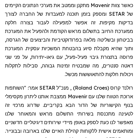
כאשר צוות
Mavenir
מתקנן וממטב את מערכי הנתונים הקיימים
של
SETAR
ומספק בזמן תוכנה למעבדות של החברה לצורך
בדיקות מקיפות. זה אפשר למפעילה לעבור בצורה חלקה
ממערכת החיוב בתשלום מראש הקודמת ולהפעיל את המערכת
בביטחון ובשליטה מלאה בפרודוקטיביות והביצועים של הגרסה,
ותוך שהיא מקבלת סיוע בהבטחת המשכיות עסקית. המערכת
פרוסה בתצורת גיבוי פעיל-פעיל, עם גיאו-יתירות, על פני שני
דאטה סנטרים, מה שמבטיח זמינות גבוהה, סבילות לתקלות
ויכולות חלקות להתאוששות מכשל.
רולנד קרו
ס (
Roland Croes
)
, מנכ"ל SETAR אמר: "השותפות
ארוכת הטווח שלנו עם Mavenir ממצבת אותנו ליתרון מקסימלי
בנוף הקישוריות של הדור הבא בקריביים. שדרוג מרכזי זה
לטעינה מתכנסת בשירותי התשלום מראש והמאוחר שלנו
מאפשר לנו כעת לספק באופן מיידי שירותים דיגיטליים חדשניים
ומותאמים אישית ללקוחות קהילת האיים שלנו בארובה ובבונייר.